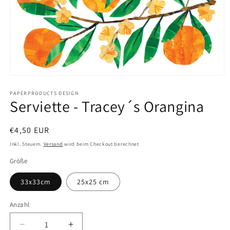
Medien
1
in
PAPERPRODUCTS DESIGN
Serviette - Tracey´s Orangina
Modal
öffnen
Normaler
€4,50 EUR
Preis
Inkl. Steuern.
Versand
wird beim Checkout berechnet
Größe
33x33cm
25x25 cm
Anzahl
Anzahl
Verringere
Erhöhe