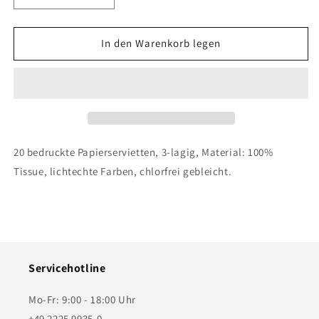
die
die
Menge
Menge
für
für
In den Warenkorb legen
Serviette
Serviette
-
-
Tracey
Tracey
´s
´s
Orangina
Orangina
20 bedruckte Papierservietten, 3-lagig, Material: 100%
Tissue, lichtechte Farben, chlorfrei gebleicht.
Servicehotline
Mo-Fr: 9:00 - 18:00 Uhr
+49 2225 9935-0