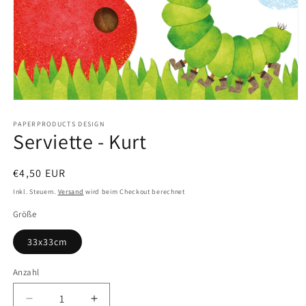
Medien
1
in
PAPERPRODUCTS DESIGN
Serviette - Kurt
Modal
öffnen
Normaler
€4,50 EUR
Preis
Inkl. Steuern.
Versand
wird beim Checkout berechnet
Größe
33x33cm
Anzahl
Anzahl
Verringere
Erhöhe