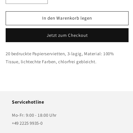
die
die
Menge
Menge
für
für
In den Warenkorb legen
Serviette
Serviette
-
-
Jetzt zum Checkout
Kurt
Kurt
20 bedruckte Papierservietten, 3-lagig, Material: 100%
Tissue, lichtechte Farben, chlorfrei gebleicht.
Servicehotline
Mo-Fr: 9:00 - 18:00 Uhr
+49 2225 9935-0