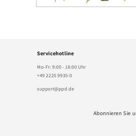
Medien
1
in
Modal
öffnen
Servicehotline
Mo-Fr: 9:00 - 18:00 Uhr
+49 2225 9935-0
support@ppd.de
Abonnieren Sie u