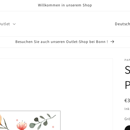
Willkommen in unserem Shop
L
Outlet
a
n
Besuchen Sie auch unseren Outlet-Shop bei Bonn !
d
/
PA
S
R
e
P
g
i
N
€
o
Pr
Ink
n
Gr