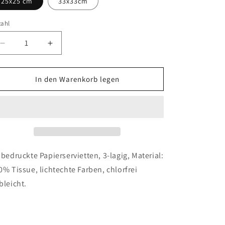
25x25 cm
33x33cm
zahl
zahl
Verringere
Erhöhe
die
die
Menge
Menge
für
für
In den Warenkorb legen
Serviette
Serviette
-
-
Happy
Happy
Place
Place
 bedruckte Papierservietten, 3-lagig, Material:
0% Tissue, lichtechte Farben, chlorfrei
bleicht.