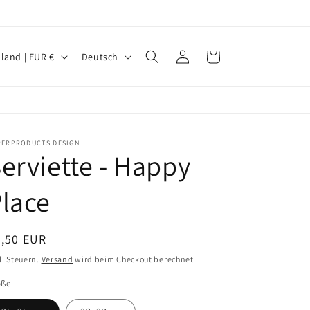
S
Einloggen
Warenkorb
Deutschland | EUR €
Deutsch
p
r
a
c
PERPRODUCTS DESIGN
erviette - Happy
h
e
lace
ormaler
3,50 EUR
eis
l. Steuern.
Versand
wird beim Checkout berechnet
öße