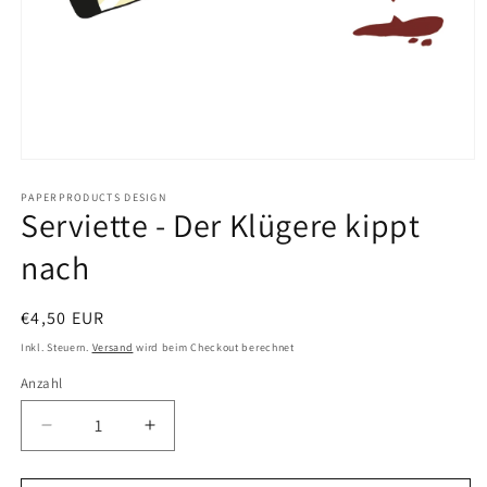
Medien
1
in
PAPERPRODUCTS DESIGN
Serviette - Der Klügere kippt
Modal
öffnen
nach
Normaler
€4,50 EUR
Preis
Inkl. Steuern.
Versand
wird beim Checkout berechnet
Anzahl
Anzahl
Verringere
Erhöhe
die
die
Menge
Menge