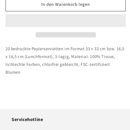
für
für
In den Warenkorb legen
Serviette
Serviette
-
-
Der
Der
Klügere
Klügere
kippt
kippt
nach
nach
20 bedruckte Papierservietten im Format 33 x 33 cm bzw. 16,5
x 16,5 cm (Lunchformat), 3-lagig, Material: 100% Tissue,
lichtechte Farben, chlorfrei gebleicht, FSC-zertifiziert
Blumen
Servicehotline