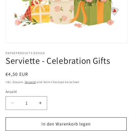
Medien
1
in
PAPERPRODUCTS DESIGN
Serviette - Celebration Gifts
Modal
öffnen
Normaler
€4,50 EUR
Preis
Inkl. Steuern.
Versand
wird beim Checkout berechnet
Anzahl
Anzahl
Verringere
Erhöhe
die
die
Menge
Menge
für
für
In den Warenkorb legen
Serviette
Serviette