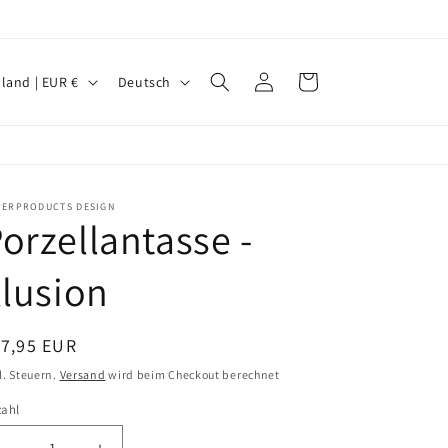
S
Einloggen
Warenkorb
Deutschland | EUR €
Deutsch
p
r
a
c
PERPRODUCTS DESIGN
orzellantasse -
h
e
llusion
ormaler
17,95 EUR
eis
l. Steuern.
Versand
wird beim Checkout berechnet
zahl
zahl