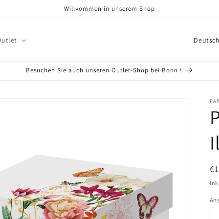
Willkommen in unserem Shop
L
Outlet
a
n
Besuchen Sie auch unseren Outlet-Shop bei Bonn !
d
/
PA
P
R
e
I
g
i
N
€
o
Pr
Ink
n
An
An