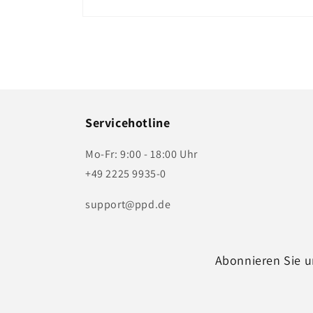
Medien
1
in
Modal
öffnen
Servicehotline
Mo-Fr: 9:00 - 18:00 Uhr
+49 2225 9935-0
support@ppd.de
Abonnieren Sie u