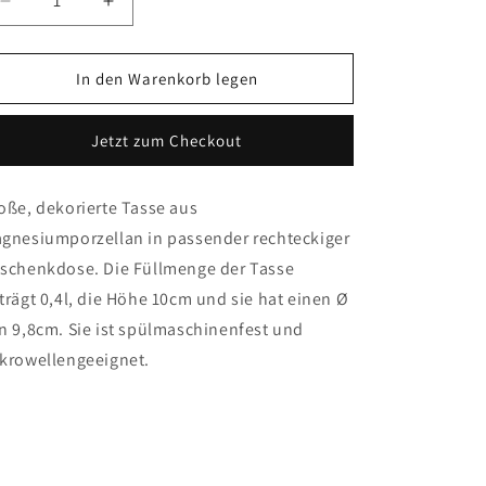
Verringere
Erhöhe
die
die
Menge
Menge
für
für
In den Warenkorb legen
Porzellantasse
Porzellantasse
-
-
Jetzt zum Checkout
Illusion
Illusion
oße, dekorierte Tasse aus
gnesiumporzellan in passender rechteckiger
schenkdose. Die Füllmenge der Tasse
trägt 0,4l, die Höhe 10cm und sie hat einen Ø
n 9,8cm. Sie ist spülmaschinenfest und
krowellengeeignet.