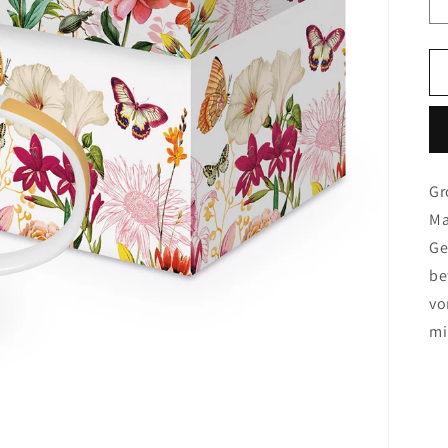
Gr
Ma
Ge
be
vo
mi