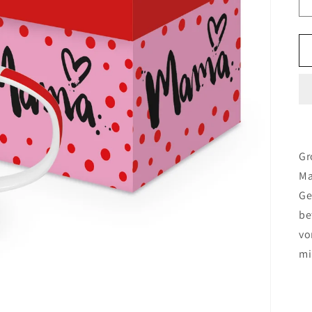
Gr
Ma
Ge
be
vo
mi