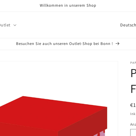
Willkommen in unserem Shop
L
Outlet
a
n
Besuchen Sie auch unseren Outlet-Shop bei Bonn !
d
/
PA
P
R
e
g
i
N
€
o
Pr
Ink
n
An
An