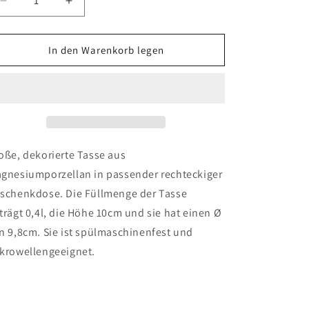
Verringere
Erhöhe
die
die
Menge
Menge
für
für
In den Warenkorb legen
Porzellantasse
Porzellantasse
-
-
Formart
Formart
Mama
Mama
oße, dekorierte Tasse aus
gnesiumporzellan in passender rechteckiger
schenkdose. Die Füllmenge der Tasse
trägt 0,4l, die Höhe 10cm und sie hat einen Ø
n 9,8cm. Sie ist spülmaschinenfest und
krowellengeeignet.