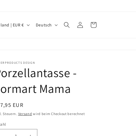
S
Einloggen
Warenkorb
Deutschland | EUR €
Deutsch
p
r
a
c
PERPRODUCTS DESIGN
orzellantasse -
h
e
Formart Mama
ormaler
17,95 EUR
eis
l. Steuern.
Versand
wird beim Checkout berechnet
zahl
zahl