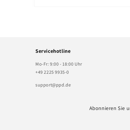
Medien
1
in
Modal
öffnen
Servicehotline
Mo-Fr: 9:00 - 18:00 Uhr
+49 2225 9935-0
support@ppd.de
Abonnieren Sie u