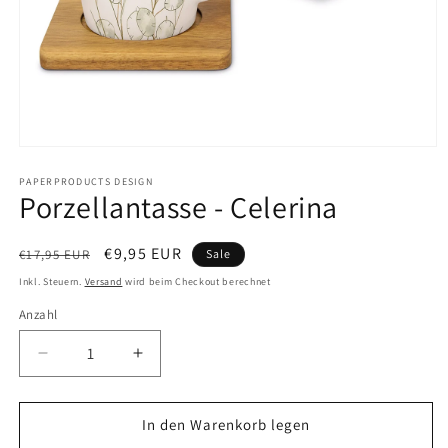
Medien
1
in
PAPERPRODUCTS DESIGN
Porzellantasse - Celerina
Modal
öffnen
Normaler
Verkaufspreis
€9,95 EUR
€17,95 EUR
Sale
Preis
Inkl. Steuern.
Versand
wird beim Checkout berechnet
Anzahl
Anzahl
Verringere
Erhöhe
die
die
Menge
Menge
für
für
In den Warenkorb legen
Porzellantasse
Porzellantasse