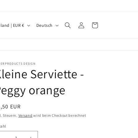
S
Einloggen
Warenkorb
Deutschland | EUR €
Deutsch
p
r
a
c
PERPRODUCTS DESIGN
leine Serviette -
h
e
Peggy orange
ormaler
3,50 EUR
eis
l. Steuern.
Versand
wird beim Checkout berechnet
zahl
zahl