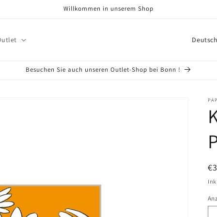
Willkommen in unserem Shop
L
Outlet
a
n
Besuchen Sie auch unseren Outlet-Shop bei Bonn !
d
/
PA
K
R
e
g
i
N
€
o
Pr
Ink
n
An
An