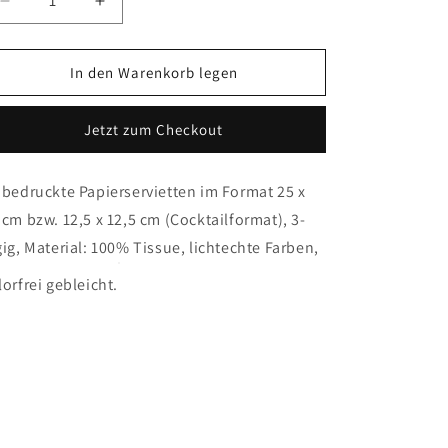
Verringere
Erhöhe
die
die
Menge
Menge
für
für
In den Warenkorb legen
Kleine
Kleine
Serviette
Serviette
Jetzt zum Checkout
-
-
Peggy
Peggy
orange
orange
 bedruckte Papierservietten im Format 25 x
 cm bzw. 12,5 x 12,5 cm (Cocktailformat), 3-
gig, Material: 100% Tissue, lichtechte Farben,
lorfrei gebleicht.