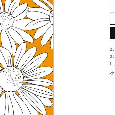
20
25
la
ch