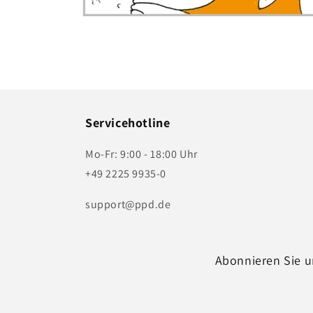
Medien
1
in
Modal
öffnen
Servicehotline
Mo-Fr: 9:00 - 18:00 Uhr
+49 2225 9935-0
support@ppd.de
Abonnieren Sie u